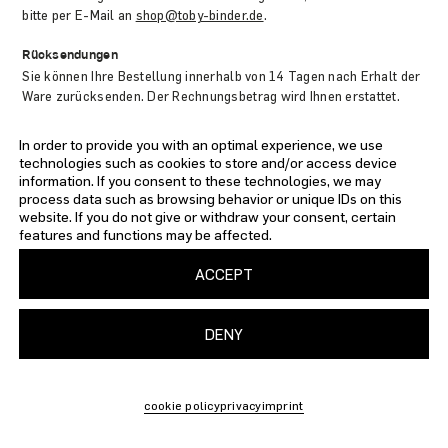
bitte per E-Mail an
shop@toby-binder.de
.
Rücksendungen
Sie können Ihre Bestellung innerhalb von 14 Tagen nach Erhalt der
Ware zurücksenden. Der Rechnungsbetrag wird Ihnen erstattet.
Nähere Informationen erhalten Sie in unseren AGB unter “§ 6
Widerrufsrecht”.
In order to provide you with an optimal experience, we use
technologies such as cookies to store and/or access device
information. If you consent to these technologies, we may
process data such as browsing behavior or unique IDs on this
website. If you do not give or withdraw your consent, certain
features and functions may be affected.
IMPRINT
PRIVACY
TERMS AND CONDITIONS
SHIPPING
ACCEPT
DENY
cookie policy
privacy
imprint